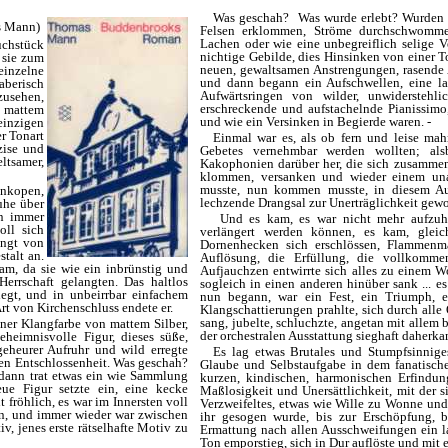
Was geschah? Was wurde erlebt? Wurden hi
s Mann)
Felsen erklommen, Ströme durchschwomme
Lachen oder wie eine unbegreiflich selige V
uchstück
nichtige Gebilde, dies Hinsinken von einer Ton
 sie zum
neuen, gewaltsamen Anstrengungen, rasende A
 einzelne
und dann begann ein Aufschwellen, eine la
aberisch
Aufwärtsringen von wilder, unwiderstehli
zusehen,
erschreckende und aufstachelnde Pianissimo
n mattem
und wie ein Versinken in Begierde waren. -
 einzigen
r Tonart
Einmal war es, als ob fern und leise mah
zise und
Gebetes vernehmbar werden wollten; als
eltsamer,
Kakophonien darüber her, die sich zusammenb
klommen, versanken und wieder einem una
musste, nun kommen musste, in diesem Au
ynkopen,
lechzende Drangsal zur Unerträglichkeit gewo
uhe über
in immer
Und es kam, es war nicht mehr aufzuha
oll sich
verlängert werden können, es kam, gleic
ängt von
Dornenhecken sich erschlössen, Flammenm
stalt an.
Auflösung, die Erfüllung, die vollkomme
am, da sie wie ein inbrünstig und
Aufjauchzen entwirrte sich alles zu einem 
Herrschaft gelangten. Das haltlos
sogleich in einen anderen hinüber sank ... e
egt, und in unbeirrbar einfachem
nun begann, war ein Fest, ein Triumph, ei
rt von Kirchenschluss endete er.
Klangschattierungen prahlte, sich durch alle
sang, jubelte, schluchzte, angetan mit alle
einer Klangfarbe von mattem Silber,
der orchestralen Ausstattung sieghaft daherkam
heimnisvolle Figur, dieses süße,
geheurer Aufruhr und wild erregte
Es lag etwas Brutales und Stumpfsinnige
den Entschlossenheit. Was geschah?
Glaube und Selbstaufgabe in dem fanatische
 dann trat etwas ein wie Sammlung
kurzen, kindischen, harmonischen Erfindun
ue Figur setzte ein, eine kecke
Maßlosigkeit und Unersättlichkeit, mit der 
 fröhlich, es war im Innersten voll
Verzweifeltes, etwas wie Wille zu Wonne und 
fen, und immer wieder war zwischen
ihr gesogen wurde, bis zur Erschöpfung, b
v, jenes erste rätselhafte Motiv zu
Ermattung nach allen Ausschweifungen ein la
Ton emporstieg, sich in Dur auflöste und mit 