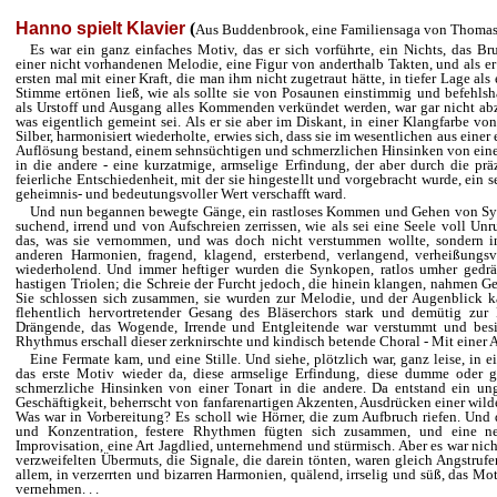
Hanno spielt Klavier
(
Aus Buddenbrook, eine Familiensaga von Thoma
Es war ein ganz einfaches Motiv, das er sich vorführte, ein Nichts, das Br
einer nicht vorhandenen Melodie, eine Figur von anderthalb Takten, und als er
ersten mal mit einer Kraft, die man ihm nicht zugetraut hätte, in tiefer Lage als
Stimme ertönen ließ, wie als sollte sie von Posaunen einstimmig und befehlsh
als Urstoff und Ausgang alles Kommenden verkündet werden, war gar nicht ab
was eigentlich gemeint sei. Als er sie aber im Diskant, in einer Klangfarbe vo
Silber, harmonisiert wiederholte, erwies sich, dass sie im wesentlichen aus einer
Auflösung bestand, einem sehnsüchtigen und schmerzlichen Hinsinken von eine
in die andere - eine kurzatmige, armselige Erfindung, der aber durch die prä
feierliche Entschiedenheit, mit der sie hingestellt und vorgebracht wurde, ein s
geheimnis- und bedeutungsvoller Wert verschafft ward.
Und nun begannen bewegte Gänge, ein rastloses Kommen und Gehen von S
suchend, irrend und von Aufschreien zerrissen, wie als sei eine Seele voll Unr
das, was sie vernommen, und was doch nicht verstummen wollte, sondern 
anderen Harmonien, fragend, klagend, er­sterbend, verlangend, verheißungsv
wiederholend. Und immer heftiger wurden die Synkopen, ratlos umher gedr
hastigen Triolen; die Schreie der Furcht jedoch, die hinein klangen, nahmen Ge
Sie schlossen sich zusammen, sie wurden zur Melodie, und der Augenblick k
flehentlich hervortretender Gesang des Bläserchors stark und demütig zur 
Drängende, das Wogende, Irrende und Entgleitende war verstummt und besi
Rhythmus erschall dieser zerknirschte und kindisch betende Choral - Mit einer A
Eine Fermate kam, und eine Stille. Und siehe, plötzlich war, ganz leise, in 
das erste Motiv wieder da, diese armselige Erfindung, diese dumme oder ge
schmerzliche Hinsinken von einer Tonart in die andere. Da entstand ein un
Geschäftigkeit, beherrscht von fanfarenartigen Akzenten, Ausdrücken einer wil
Was war in Vorbereitung? Es scholl wie Hörner, die zum Aufbruch riefen. Und
und Konzentra­tion, festere Rhythmen fügten sich zusammen, und eine ne
Improvisation, eine Art Jagdlied, unternehmend und stürmisch. Aber es war nicht
verzweifelten Übermuts, die Signale, die darein tönten, waren gleich Angstru
allem, in verzerrten und bizarren Harmonien, quälend, irrselig und süß, das Moti
vernehmen. . .