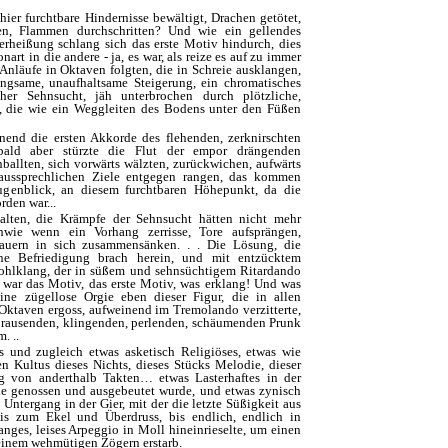
er furchtbare Hindernisse bewältigt, Drachen getötet,
n, Flammen durchschritten? Und wie ein gellendes
erheißung schlang sich das erste Motiv hindurch, dies
art in die andere - ja, es war, als reize es auf zu immer
nläufe in Oktaven folgten, die in Schreie ausklangen,
ngsame, unaufhaltsame Steigerung, ein chromatisches
cher Sehnsucht, jäh unterbrochen durch plötzliche,
, die wie ein Weggleiten des Bodens unter den Füßen
nend die ersten Akkorde des flehenden, zerknirschten
bald aber stürzte die Flut der empor drängenden
allten, sich vorwärts wälzten, zurückwichen, aufwärts
ussprechlichen Ziele entgegen rangen, das kommen
genblick, an diesem furchtbaren Höhepunkt, da die
rden war...
lten, die Krämpfe der Sehnsucht hätten nicht mehr
hwie wenn ein Vorhang zerrisse, Tore aufsprängen,
auern in sich zusammensänken. . . Die Lösung, die
ne Befriedigung brach herein, und mit entzücktem
Wohlklang, der in süßem und sehnsüchtigem Ritardando
s war das Motiv, das erste Motiv, was erklang! Und was
ne zügellose Orgie eben dieser Figur, die in allen
 Oktaven ergoss, aufweinend im Tremolando verzitterte,
m brausenden, klingenden, perlenden, schäumenden Prunk
. ..
s und zugleich etwas asketisch Religiöses, etwas wie
n Kultus dieses Nichts, dieses Stücks Melodie, dieser
g von anderthalb Takten… etwas Lasterhaftes in der
sie genossen und ausgebeutet wurde, und etwas zynisch
Untergang in der Gier, mit der die letzte Süßigkeit aus
is zum Ekel und Überdruss, bis endlich, endlich in
nges, leises Arpeggio in Moll hineinrieselte, um einen
einem wehmütigen Zögern erstarb. ­